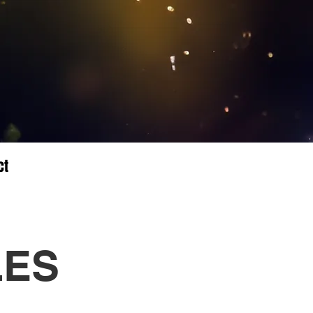
ct
LES