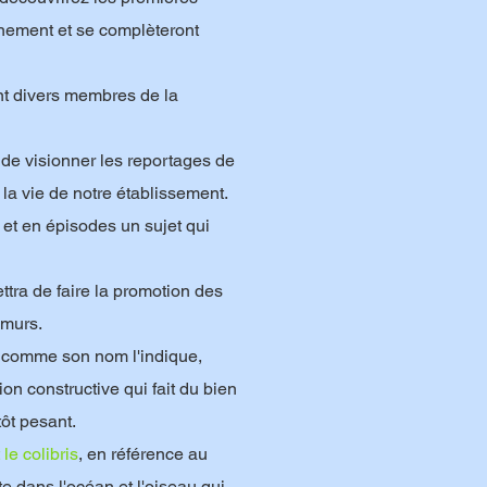
inement et se complèteront
t divers membres de la
 de visionner les reportages de
 la vie de notre établissement.
et en épisodes un sujet qui
tra de faire la promotion des
 murs.
, comme son nom l'indique,
n constructive qui fait du bien
tôt pesant.
 le colibris
, en référence au
te dans l'océan et l'oiseau qui