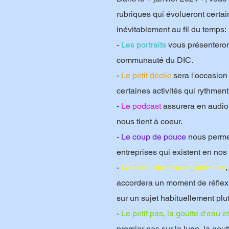
rubriques qui évolueront certa
inévitablement au fil du temps:
-
Les portraits
vous présenteron
communauté du DIC.
-
Le petit déclic
sera l'occasion
certaines activités qui rythment
-
Le podcast
assurera en audio 
nous tient à coeur.
-
Le coup de pouce
nous permet
entreprises qui existent en nos
-
La carte blanche et optimiste
accordera un moment de réflexio
sur un sujet habituellement plu
-
Le petit pas, la goutte d'eau et
premier pas sur la lune, la gout