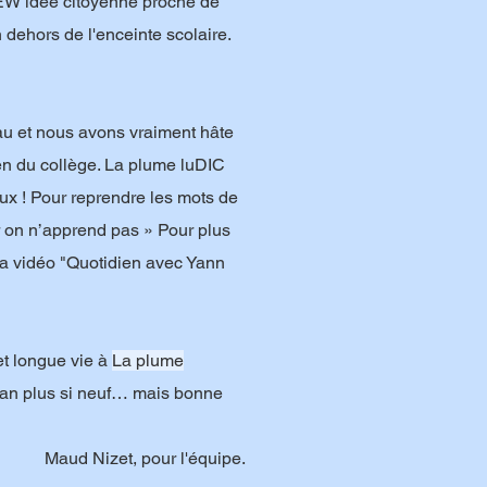
 NEW idée citoyenne proche de
 dehors de l'enceinte scolaire.
au et nous avons vraiment hâte
ien du collège. La plume luDIC
eux ! Pour reprendre les mots de
 on n’apprend pas » Pour plus
 la vidéo "Quotidien avec Yann
et longue vie à
La plume
an plus si neuf… mais bonne
Maud Nizet, pour l'équipe.